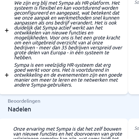
So
We zijn erg blij met Sympa als HR-platform. Het
systeem is flexibel en kan voortdurend worden
geconfigureerd en aangepast, wat betekent dat
we onze aanpak en werkmethoden snel kunnen
aanpassen als ons bedrijf verandert. Het is ook
duidelijk dat Sympa actief werkt aan het
ontwikkelen van nieuwe functies en
mogelijkheden. Voor ons is het een grote kracht
om een uitgebreid overzicht van al onze
bedrijven - meer dan 35 bedrijven verspreid over
grote delen van Europa - in één systeem te
hebben.
Sympa is een veelzijdig HR-systeem dat erg
goed werkt voor ons. Het is voortdurend in
ontwikkeling en de evenementen zijn een goede
manier om meer te leren en te netwerken met
andere Sympa-gebruikers.
Beoordelingen
Nadelen
So
Onze ervaring met Sympa is dat het zelf bouwen
van nieuwe functies en het doorvoeren van grote
wijzigingen complex kan zijn, wat soms leidt tot