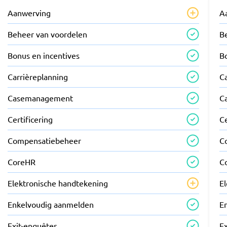
Aanwerving
A
Beheer van voordelen
B
Bonus en incentives
B
Carrièreplanning
C
Casemanagement
C
Certificering
Ce
Compensatiebeheer
C
CoreHR
C
Elektronische handtekening
E
Enkelvoudig aanmelden
E
Exit-enquêtes
E