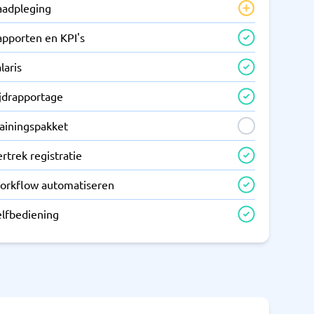
aadpleging
apporten en KPI's
laris
ijdrapportage
rainingspakket
rtrek registratie
orkflow automatiseren
elfbediening