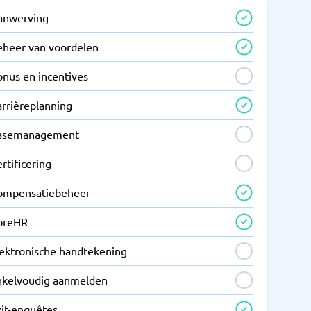
anwerving
eheer van voordelen
onus en incentives
arrièreplanning
asemanagement
rtificering
ompensatiebeheer
oreHR
lektronische handtekening
nkelvoudig aanmelden
xit-enquêtes