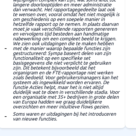
langere doorlooptijden en meer administratie
dan verwacht. Het rapportagegedeelte laat ook
te wensen over, vooral omdat het niet mogelijk is
om geschiedenis op een soepele manier in
hetzelfde rapport op te nemen. In plaats daarvan
moet je vaak verschillende rapporten genereren
en vervolgens tijd besteden aan handmatige
nabewerking om een compleet beeld te krijgen.
We zien ook uitdagingen die te maken hebben
met de manier waarop bepaalde functies zijn
gestructureerd: Sympa baseert delen van zijn
functionaliteit op een specifieke set
basisgegevens die niet verplicht te gebruiken
zijn. Dit betekent bijvoorbeeld dat het
organigram en de FTE-rapportage niet werken
zoals bedoeld. Voor gebruikersmanagers kan het
systeem als ingewikkeld worden ervaren. De
functie Acties helpt, maar het is niet altijd
duidelijk wat te doen in verschillende stadia. Voor
een organisatie met 35+ bedrijven in grote delen
van Europa hadden we graag duidelijkere
overzichten en meer intuïtieve flows gezien.
Soms waren er uitdagingen bij het introduceren
van nieuwe functies.