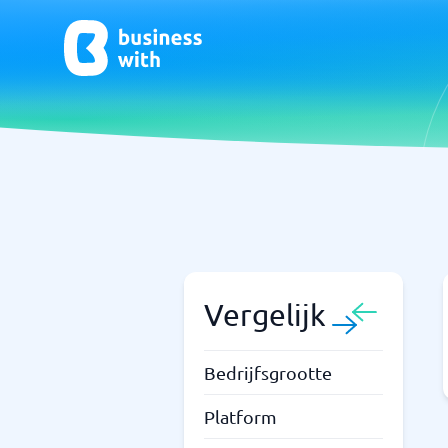
CRM- en verkoopondersteuning
ERP
CRM
Systeem 
Boekhou
ERP
Vergelijk
Niet zeker welk systeem?
Bedrijfsgrootte
Sta
Systeemgids vindt de juiste binnen enkele minuten.
Platform