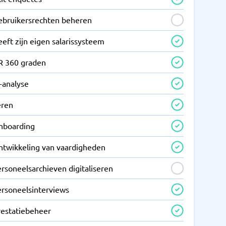
ebruikersrechten beheren
eft zijn eigen salarissysteem
R 360 graden
-analyse
eren
nboarding
ntwikkeling van vaardigheden
rsoneelsarchieven digitaliseren
ersoneelsinterviews
restatiebeheer