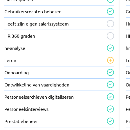
Gebruikersrechten beheren
G
Heeft zijn eigen salarissysteem
He
HR 360 graden
H
hr-analyse
hr
Leren
L
Onboarding
O
Ontwikkeling van vaardigheden
O
Personeelsarchieven digitaliseren
Pe
Personeelsinterviews
P
Prestatiebeheer
P