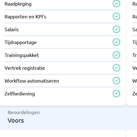
Raadpleging
R
Rapporten en KPI's
R
Salaris
Sa
Tijdrapportage
T
Trainingspakket
T
Vertrek registratie
Ve
Workflow automatiseren
W
Zelfbediening
Z
Beoordelingen
Voors