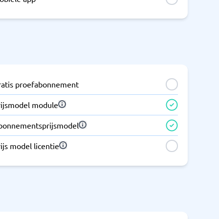
ratis proefabonnement
rijsmodel module
bonnementsprijsmodel
ijs model licentie