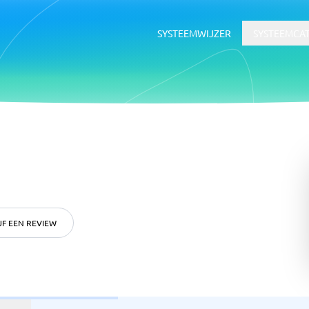
SYSTEEMWIJZER
SYSTEEMCA
HR & Talent
voor documentbeheer
HR-systeem
dsoftware
ATS-systeem
LMS
JF EEN REVIEW
rtgids