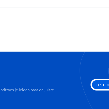
Onboarding
Personeelsarchieven digitalise
Personeelsinterviews
Rapporten en KPI's
Salaris
Vertrek registratie
Workflow automatiseren
Zelfbediening
TEST D
oritmes je leiden naar de juiste