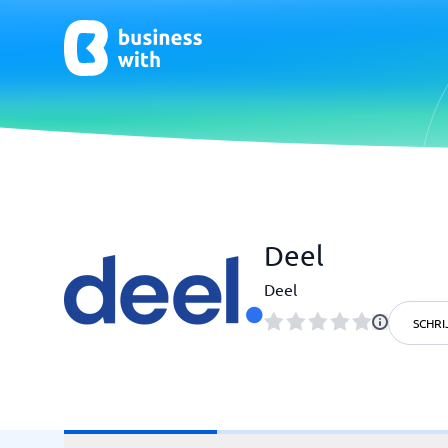
CRM- en verkoopondersteuning
ERP
Deel
CRM
Systeem 
Boekhou
Deel
ERP
SCHRI
Niet zeker welk systeem?
Sta
Systeemgids vindt de juiste binnen enkele minuten.