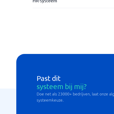
HR-systeem
Aanwerving
Bonus en incentives
Compensatiebeheer
CoreHR
Exit-enquêtes
Gebruikersrechten beheren
Heeft zijn eigen salarissysteem
hr-analyse
Past dit
systeem bij mij?
Doe net als 23000+ bedrijven, laat onze alg
systeemkeuze.