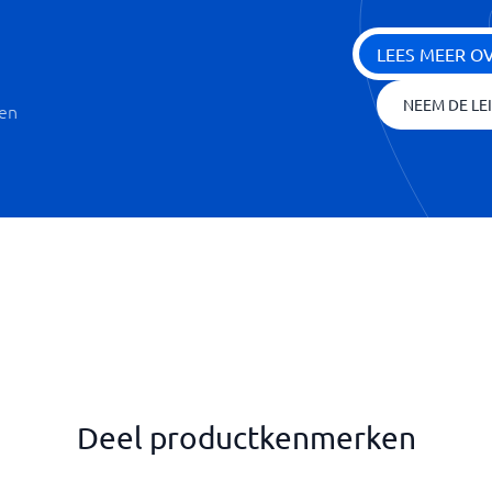
LEES MEER O
NEEM DE LE
ken
Deel productkenmerken