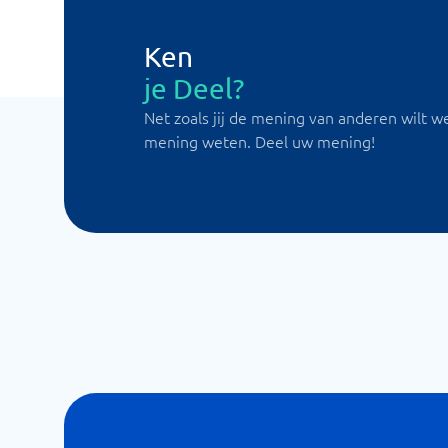
Ken
je Deel?
Net zoals jij de mening van anderen wilt w
mening weten. Deel uw mening!