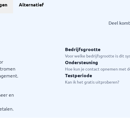
ngen
Alternatief
Deel komt
Bedrijfsgrootte
Voor welke bedrijfsgrootte is dit s
or
Ondersteuning
kstromen
Hoe kun je contact opnemen met de
nagement.
Testperiode
Kan ik het gratis uitproberen?
heer en
etalen.