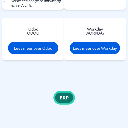
versie een beetje te omslachtig
en te duur is.
Odoo
Workday
ODOO
WORKDAY
Lees meer over Odoo
Lees meer over Workday
ERP