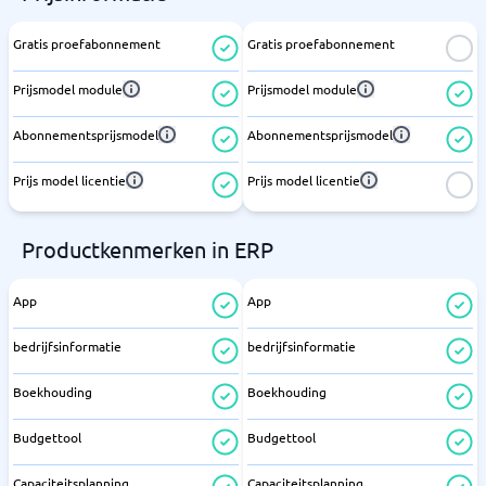
Gratis proefabonnement
Gratis proefabonnement
Prijsmodel module
Prijsmodel module
Abonnementsprijsmodel
Abonnementsprijsmodel
Prijs model licentie
Prijs model licentie
Productkenmerken in ERP
App
App
bedrijfsinformatie
bedrijfsinformatie
Boekhouding
Boekhouding
Budgettool
Budgettool
Capaciteitsplanning
Capaciteitsplanning