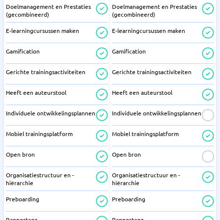
Doelmanagement en Prestaties
Doelmanagement en Prestaties
(gecombineerd)
(gecombineerd)
E-learningcursussen maken
E-learningcursussen maken
Gamification
Gamification
Gerichte trainingsactiviteiten
Gerichte trainingsactiviteiten
Heeft een auteurstool
Heeft een auteurstool
Individuele ontwikkelingsplannen
Individuele ontwikkelingsplannen
Mobiel trainingsplatform
Mobiel trainingsplatform
Open bron
Open bron
Organisatiestructuur en -
Organisatiestructuur en -
hiërarchie
hiërarchie
Preboarding
Preboarding
Rapportage
Rapportage