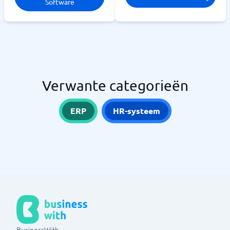
Software
Verwante categorieën
ERP
HR-systeem
BusinessWith