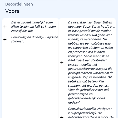
Beoordelingen
Voors
Dat er zoveel mogelijkheden
De overstap naar Sugar Sell en
lijken te zijn om kalk te kneden
nog meer Sugar Serve heeft ons
zoals jij dat wilt
in staat gesteld om de manier
waarop we ons CRM gebruiken
Eenvoudig en duidelijk. Logische
volledig te veranderen. Nu
stromen.
hebben we een database waar
we rapporten uit kunnen halen
en processen aan kunnen
toewijzen. Serve met CJP en
BPM maakt een strategisch
proces mogelijk met
geautomatiseerde stappen die
gevolgd moeten worden om de
volgende stap te bereiken. Dit
betekent dat belangrijke
stappen niet worden gemist.
Voor de gebruiker is het ook
gestroomlijnd en
gebruiksvriendelijk. Goed
gedaan!
Gebruiksvriendelijk. Navigeren
is supergemakkelijk. De
gebruikersinterface is mooi. De