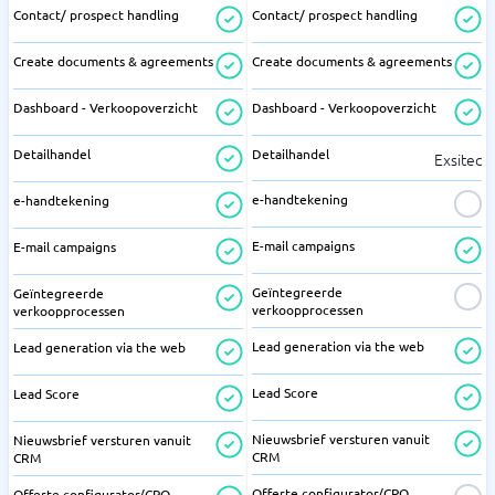
Contact/ prospect handling
Contact/ prospect handling
Create documents & agreements
Create documents & agreements
Dashboard - Verkoopoverzicht
Dashboard - Verkoopoverzicht
Detailhandel
Detailhandel
Exsitec
e-handtekening
e-handtekening
E-mail campaigns
E-mail campaigns
Geïntegreerde
Geïntegreerde
verkoopprocessen
verkoopprocessen
Lead generation via the web
Lead generation via the web
Lead Score
Lead Score
Nieuwsbrief versturen vanuit
Nieuwsbrief versturen vanuit
CRM
CRM
Offerte configurator/CPQ
Offerte configurator/CPQ