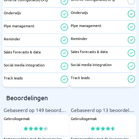
Onderwijs
Onderwijs
Pipe management
Pipe management
Reminder
Reminder
Sales forecasts & data
Sales forecasts & data
Social media integration
Social media integration
Track leads
Track leads
Beoordelingen
Gebaseerd op 149 beoordeli
Gebaseerd op 13 beoordelin
ngen
gen
Gebruiksgemak
Gebruiksgemak
Samenwerking met de leverancier
Samenwerking met de leverancier