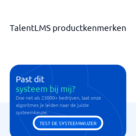
TalentLMS productkenmerken
Past dit
systeem bij mij?
Doe net als 23000+ bedrijven, laat onze
algoritmes je leiden naar de juiste
systeemkeuze.
TEST DE SYSTEEMWIJZER