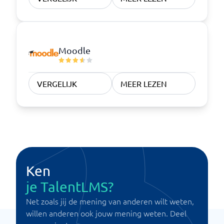
Moodle
VERGELIJK
MEER LEZEN
Ken
je TalentLMS?
Net zoals jij de mening van anderen wilt weten,
willen anderen ook jouw mening weten. Deel