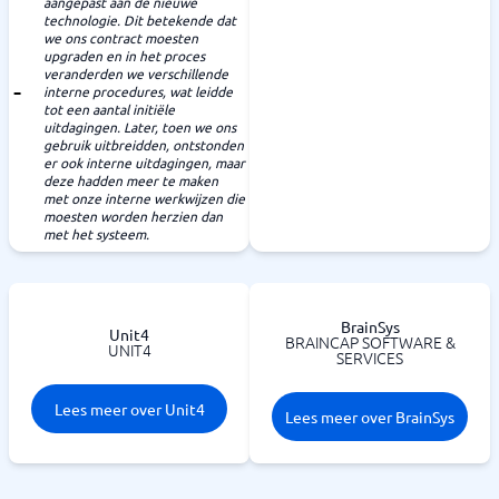
aangepast aan de nieuwe
technologie. Dit betekende dat
we ons contract moesten
upgraden en in het proces
veranderden we verschillende
interne procedures, wat leidde
tot een aantal initiële
uitdagingen. Later, toen we ons
gebruik uitbreidden, ontstonden
er ook interne uitdagingen, maar
deze hadden meer te maken
met onze interne werkwijzen die
moesten worden herzien dan
met het systeem.
BrainSys
Unit4
BRAINCAP SOFTWARE &
UNIT4
SERVICES
Lees meer over Unit4
Lees meer over BrainSys