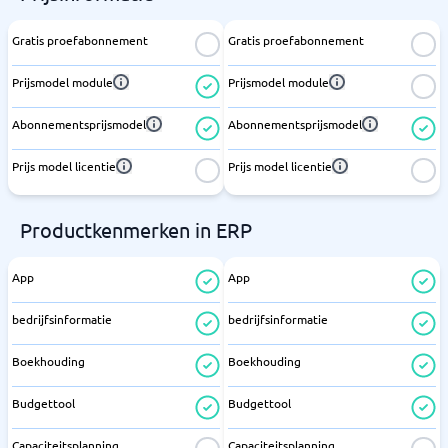
Gratis proefabonnement
Gratis proefabonnement
Prijsmodel module
Prijsmodel module
Abonnementsprijsmodel
Abonnementsprijsmodel
Prijs model licentie
Prijs model licentie
Productkenmerken in ERP
App
App
bedrijfsinformatie
bedrijfsinformatie
Boekhouding
Boekhouding
Budgettool
Budgettool
Capaciteitsplanning
Capaciteitsplanning