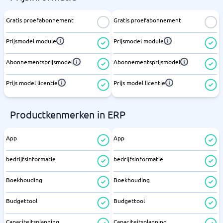
Gratis proefabonnement
Gratis proefabonnement
Prijsmodel module
Prijsmodel module
Abonnementsprijsmodel
Abonnementsprijsmodel
Prijs model licentie
Prijs model licentie
Productkenmerken in ERP
App
App
bedrijfsinformatie
bedrijfsinformatie
Boekhouding
Boekhouding
Budgettool
Budgettool
Capaciteitsplanning
Capaciteitsplanning