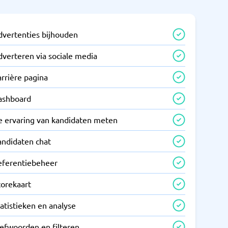
dvertenties bijhouden
dverteren via sociale media
rrière pagina
ashboard
e ervaring van kandidaten meten
andidaten chat
eferentiebeheer
corekaart
atistieken en analyse
refwoorden en filteren