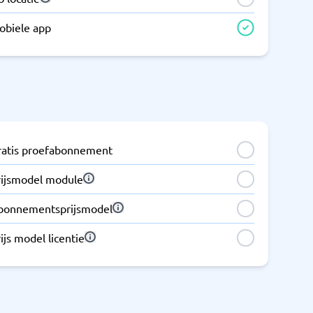
obiele app
ratis proefabonnement
rijsmodel module
bonnementsprijsmodel
ijs model licentie