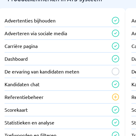
Advertenties bijhouden
A
Adverteren via sociale media
A
Carrière pagina
Ca
Dashboard
D
De ervaring van kandidaten meten
D
Kandidaten chat
K
Referentiebeheer
R
Scorekaart
S
Statistieken en analyse
St
Trefwoorden en filteren
T