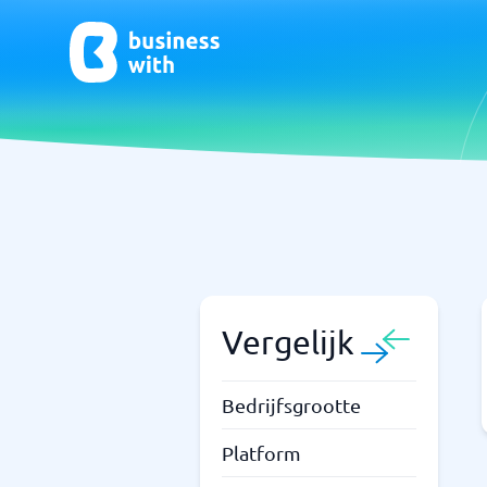
CRM- en verkoopondersteuning
ERP
CRM
Systeem 
Boekhou
ERP
Vergelijk
Niet zeker welk systeem?
Bedrijfsgrootte
Sta
Systeemgids vindt de juiste binnen enkele minuten.
Platform