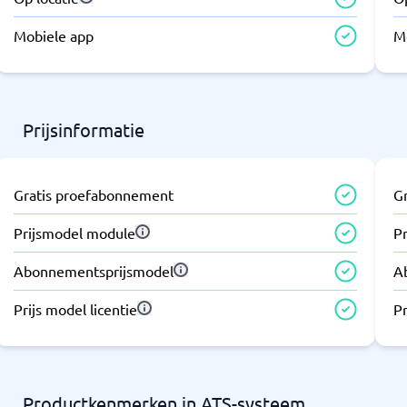
Mobiele app
M
Prijsinformatie
Gratis proefabonnement
G
Prijsmodel module
P
Abonnementsprijsmodel
A
Prijs model licentie
Pr
Productkenmerken in ATS-systeem