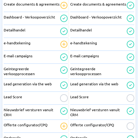
Create documents & agreements
Create documents & agreements
Dashboard - Verkoopoverzicht
Dashboard - Verkoopoverzicht
Detailhandel
Detailhandel
e-handtekening
e-handtekening
E-mail campaigns
E-mail campaigns
Geïntegreerde
Geïntegreerde
verkoopprocessen
verkoopprocessen
Lead generation via the web
Lead generation via the web
Lead Score
Lead Score
Nieuwsbrief versturen vanuit
Nieuwsbrief versturen vanuit
CRM
CRM
Offerte configurator/CPQ
Offerte configurator/CPQ
Onderwijs
Onderwijs