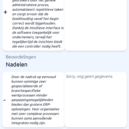
gebruikers door het gehele
administratieve proces,
automatiseert repetitieve taken
en zorgt ervoor dat de
boekhouding vanaf het begin
correct wordt bijgehouden.
Dankzij de intuïtieve interface is
de software toegankelijk voor
ondernemers, terwijl het
tegelijkertijd de inzichten biedt
die een controller nodig heeft.
Beoordelingen
Nadelen
Sorry, nog geen gegevens.
Door de nadruk op eenvoud
kunnen sommige zeer
gespecialiseerde of
branchespecifieke
werkprocessen minder
aanpassingsmogelijkheden
bieden dan grotere ERP-
oplossingen. Voor organisaties
met zeer complexe processen
kunnen soms aanvullende
integraties nodig zijn.