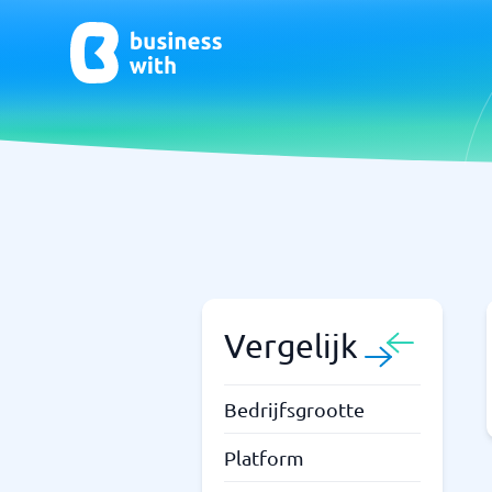
CRM- en verkoopondersteuning
ERP
CRM
Systeem 
Boekhou
ERP
Vergelijk
Niet zeker welk systeem?
Bedrijfsgrootte
Sta
Systeemgids vindt de juiste binnen enkele minuten.
Platform