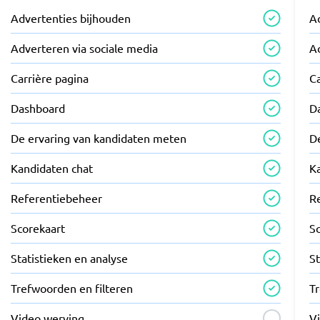
Advertenties bijhouden
A
Adverteren via sociale media
A
Carrière pagina
Ca
Dashboard
D
De ervaring van kandidaten meten
D
Kandidaten chat
K
Referentiebeheer
R
Scorekaart
S
Statistieken en analyse
St
Trefwoorden en filteren
T
Video werving
V