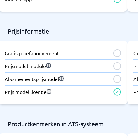
Prijsinformatie
Gratis proefabonnement
G
Prijsmodel module
P
Abonnementsprijsmodel
A
Prijs model licentie
Pr
Productkenmerken in ATS-systeem