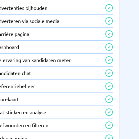
dvertenties bijhouden
dverteren via sociale media
rrière pagina
ashboard
e ervaring van kandidaten meten
andidaten chat
eferentiebeheer
corekaart
atistieken en analyse
refwoorden en filteren
ideo werving