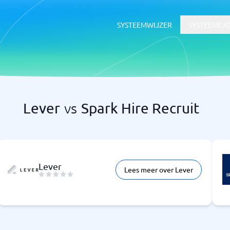
SYSTEEMWIJZER
SYSTEEMCA
Lever
vs
Spark Hire Recruit
HR & Talent
voor documentbeheer
HR-systeem
dsoftware
ATS-systeem
LMS
Lever
Lees meer over Lever
rtgids