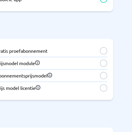
ratis proefabonnement
rijsmodel module
bonnementsprijsmodel
ijs model licentie