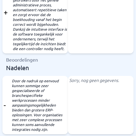
gebruikers door het gehele
administratieve proces,
automatiseert repetitieve taken
en zorgt ervoor dat de
boekhouding vanaf het begin
correct wordt bijgehouden.
Dankzij de intuïtieve interface is
de software toegankelijk voor
ondernemers, terwijl het
tegelijkertijd de inzichten biedt
die een controller nodig heeft.
Beoordelingen
Nadelen
Sorry, nog geen gegevens.
Door de nadruk op eenvoud
kunnen sommige zeer
gespecialiseerde of
branchespecifieke
werkprocessen minder
aanpassingsmogelijkheden
bieden dan grotere ERP-
oplossingen. Voor organisaties
met zeer complexe processen
kunnen soms aanvullende
integraties nodig zijn.