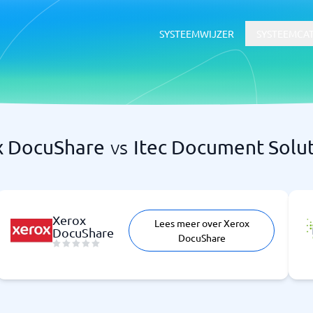
SYSTEEMWIJZER
SYSTEEMCA
x DocuShare
vs
Itec Document Solu
HR & Talent
voor documentbeheer
HR-systeem
dsoftware
ATS-systeem
LMS
Xerox
Lees meer over Xerox
DocuShare
DocuShare
rtgids