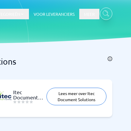
TEGORIEËN
VOOR LEVERANCIERS
MEER
tions
Itec
Lees meer over Itec
Document
Document Solutions
Solutions
Bekijk alle categorieën
→