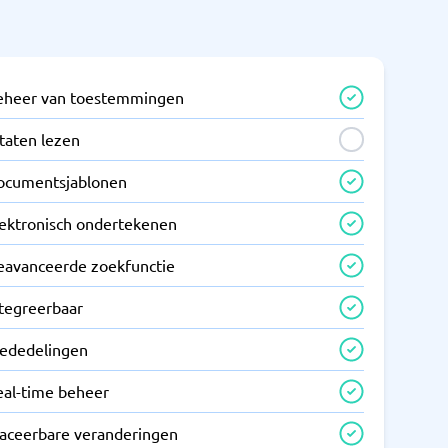
eheer van toestemmingen
taten lezen
ocumentsjablonen
lektronisch ondertekenen
eavanceerde zoekfunctie
ntegreerbaar
ededelingen
eal-time beheer
raceerbare veranderingen