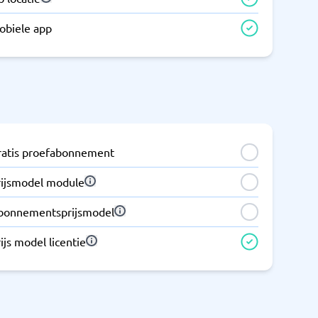
obiele app
ratis proefabonnement
rijsmodel module
bonnementsprijsmodel
ijs model licentie