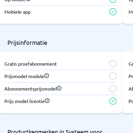
Mobiele app
M
Prijsinformatie
Gratis proefabonnement
G
Prijsmodel module
P
Abonnementsprijsmodel
A
Prijs model licentie
Pr
Productkenmerken in Systeem voor