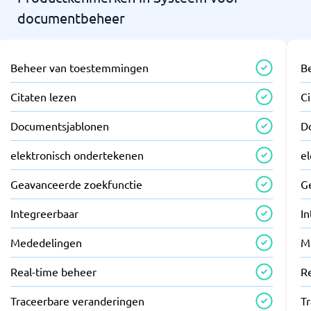
documentbeheer
Beheer van toestemmingen
B
Citaten lezen
Ci
Documentsjablonen
D
elektronisch ondertekenen
e
Geavanceerde zoekfunctie
G
Integreerbaar
I
Mededelingen
M
Real-time beheer
R
Traceerbare veranderingen
T