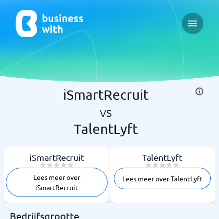
Open ma
iSmartRecruit
vs
TalentLyft
iSmartRecruit
TalentLyft
Lees meer over
Lees meer over TalentLyft
iSmartRecruit
Bedrijfsgrootte