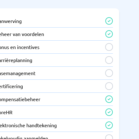
anwerving
eheer van voordelen
onus en incentives
arrièreplanning
asemanagement
rtificering
ompensatiebeheer
oreHR
lektronische handtekening
nkelvoudig aanmelden