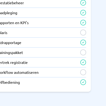
restatiebeheer
aadpleging
apporten en KPI's
laris
ijdrapportage
rainingspakket
rtrek registratie
orkflow automatiseren
elfbediening