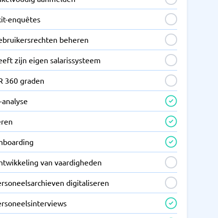
xit-enquêtes
ebruikersrechten beheren
eft zijn eigen salarissysteem
R 360 graden
-analyse
eren
nboarding
ntwikkeling van vaardigheden
rsoneelsarchieven digitaliseren
ersoneelsinterviews