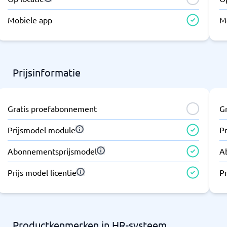
Mobiele app
M
Prijsinformatie
Gratis proefabonnement
G
Prijsmodel module
P
Abonnementsprijsmodel
A
Prijs model licentie
Pr
Productkenmerken in HR-systeem