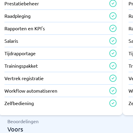
Prestatiebeheer
P
Raadpleging
R
Rapporten en KPI's
R
Salaris
Sa
Tijdrapportage
T
Trainingspakket
T
Vertrek registratie
Ve
Workflow automatiseren
W
Zelfbediening
Z
Beoordelingen
Voors