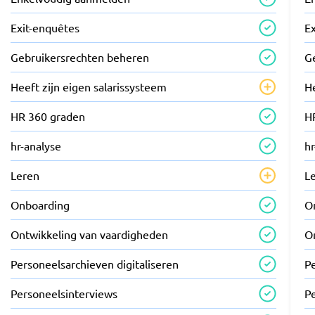
Exit-enquêtes
E
Gebruikersrechten beheren
G
Heeft zijn eigen salarissysteem
He
HR 360 graden
H
hr-analyse
hr
Leren
L
Onboarding
O
Ontwikkeling van vaardigheden
O
Personeelsarchieven digitaliseren
Pe
Personeelsinterviews
P