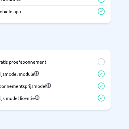
obiele app
ratis proefabonnement
rijsmodel module
bonnementsprijsmodel
ijs model licentie