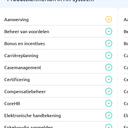
Aanwerving
A
Beheer van voordelen
B
Bonus en incentives
B
Carrièreplanning
C
Casemanagement
C
Certificering
Ce
Compensatiebeheer
C
CoreHR
C
Elektronische handtekening
E
Enkelvoudig aanmelden
E