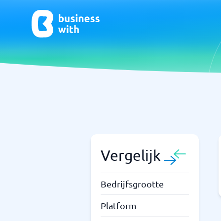
CRM- en verkoopondersteuning
ERP
CRM
Systeem 
Boekhou
ERP
Vergelijk
Niet zeker welk systeem?
Bedrijfsgrootte
Sta
Systeemgids vindt de juiste binnen enkele minuten.
Platform