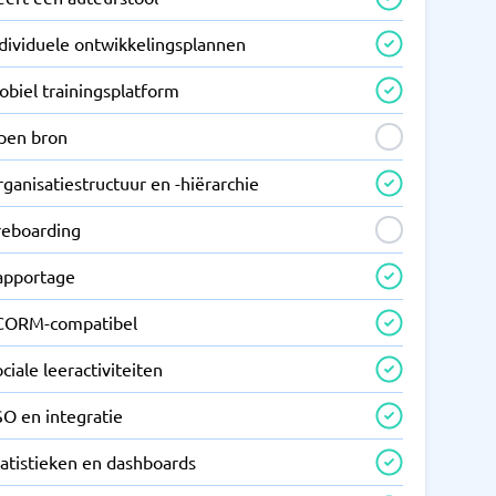
ndividuele ontwikkelingsplannen
obiel trainingsplatform
pen bron
ganisatiestructuur en -hiërarchie
reboarding
apportage
CORM-compatibel
ciale leeractiviteiten
SO en integratie
tatistieken en dashboards