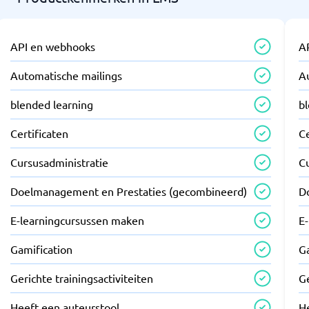
API en webhooks
A
Automatische mailings
A
blended learning
b
Certificaten
Ce
Cursusadministratie
C
Doelmanagement en Prestaties (gecombineerd)
D
E-learningcursussen maken
E
Gamification
G
Gerichte trainingsactiviteiten
Ge
Heeft een auteurstool
H