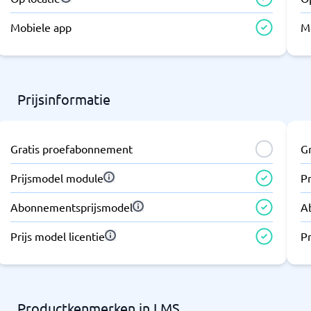
Mobiele app
M
Prijsinformatie
Gratis proefabonnement
G
Prijsmodel module
P
Abonnementsprijsmodel
A
Prijs model licentie
Pr
Productkenmerken in LMS