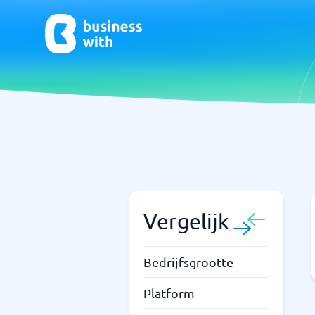
CRM- en verkoopondersteuning
ERP
CRM
Systeem 
Boekhou
ERP
Vergelijk
Niet zeker welk systeem?
Bedrijfsgrootte
Sta
Systeemgids vindt de juiste binnen enkele minuten.
Platform