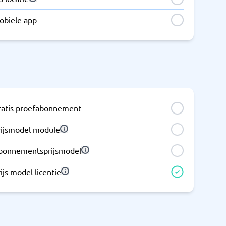
obiele app
ratis proefabonnement
rijsmodel module
bonnementsprijsmodel
ijs model licentie