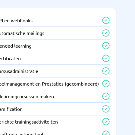
PI en webhooks
utomatische mailings
lended learning
rtificaten
ursusadministratie
oelmanagement en Prestaties (gecombineerd)
-learningcursussen maken
amification
richte trainingsactiviteiten
eeft een auteurstool