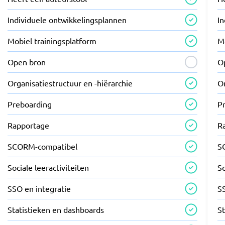
Individuele ontwikkelingsplannen
I
Mobiel trainingsplatform
M
Open bron
O
Organisatiestructuur en -hiërarchie
Or
Preboarding
P
Rapportage
R
SCORM-compatibel
S
Sociale leeractiviteiten
So
SSO en integratie
S
Statistieken en dashboards
S