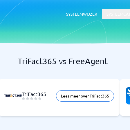
SYSTEEMWIJZER
SYSTEEMCA
TriFact365
vs
FreeAgent
HR & Talent
voor documentbeheer
HR-systeem
dsoftware
ATS-systeem
LMS
TriFact365
Lees meer over TriFact365
rtgids