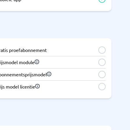
ratis proefabonnement
rijsmodel module
bonnementsprijsmodel
ijs model licentie