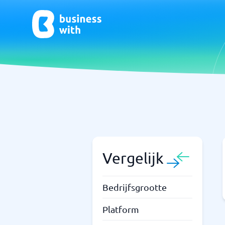
CRM- en verkoopondersteuning
ERP
CRM
Systeem 
Boekhou
ERP
Vergelijk
Niet zeker welk systeem?
Bedrijfsgrootte
Sta
Systeemgids vindt de juiste binnen enkele minuten.
Platform