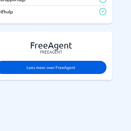
elfhulp
FreeAgent
FREEAGENT
Lees meer over FreeAgent