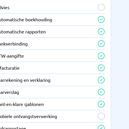
dvies
utomatische boekhouding
utomatische rapporten
ankverbinding
TW-aangifte
facturatie
arrekening en verklaring
aarverslag
nt-en-klare sjablonen
obiele ontvangstverwerking
ijdrapportage