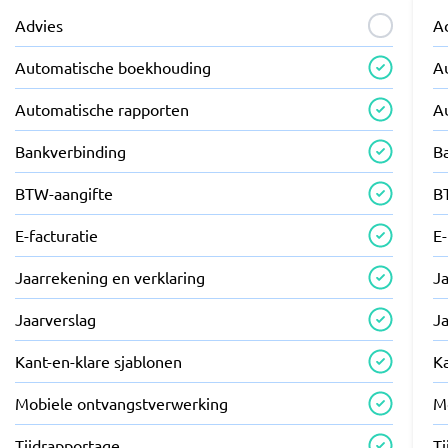
Advies
A
Automatische boekhouding
A
Automatische rapporten
A
Bankverbinding
B
BTW-aangifte
B
E-facturatie
E-
Jaarrekening en verklaring
Ja
Jaarverslag
J
Kant-en-klare sjablonen
Ka
Mobiele ontvangstverwerking
M
Tijdrapportage
T