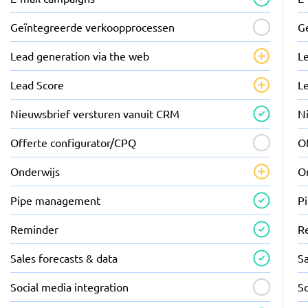
Geïntegreerde verkoopprocessen
G
Lead generation via the web
L
Lead Score
L
Nieuwsbrief versturen vanuit CRM
N
Offerte configurator/CPQ
O
Onderwijs
O
Pipe management
P
Reminder
R
Sales forecasts & data
Sa
Social media integration
So