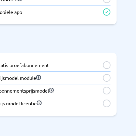
obiele app
ratis proefabonnement
rijsmodel module
bonnementsprijsmodel
ijs model licentie