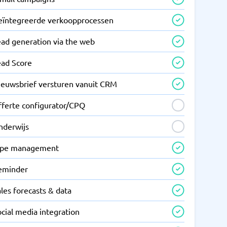
eïntegreerde verkoopprocessen
ead generation via the web
ead Score
ieuwsbrief versturen vanuit CRM
fferte configurator/CPQ
nderwijs
ipe management
eminder
les forecasts & data
cial media integration