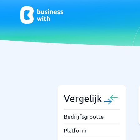
CRM- en verkoopondersteuning
ERP
CRM
Systeem 
Boekhou
ERP
Vergelijk
Niet zeker welk systeem?
Bedrijfsgrootte
Sta
Systeemgids vindt de juiste binnen enkele minuten.
Platform