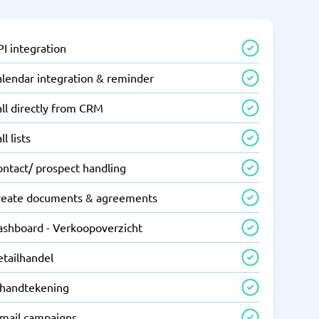
I integration
alendar integration & reminder
ll directly from CRM
ll lists
ontact/ prospect handling
reate documents & agreements
ashboard - Verkoopoverzicht
etailhandel
-handtekening
-mail campaigns