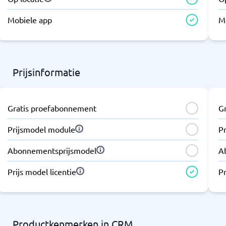
Mobiele app
M
Prijsinformatie
Gratis proefabonnement
G
Prijsmodel module
P
Abonnementsprijsmodel
A
Prijs model licentie
Pr
Productkenmerken in CRM