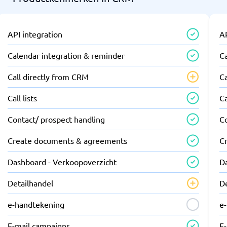
API integration
AP
Calendar integration & reminder
C
Call directly from CRM
Ca
Call lists
Ca
Contact/ prospect handling
C
Create documents & agreements
C
Dashboard - Verkoopoverzicht
D
Detailhandel
D
e-handtekening
e
E-mail campaigns
E