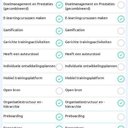
Doelmanagement en Prestaties
Doelmanagement en Prestaties
(gecombineerd)
(gecombineerd)
E-learningcursussen maken
E-learningcursussen maken
Gamification
Gamification
Gerichte trainingsactiviteiten
Gerichte trainingsactiviteiten
Heeft een auteurstool
Heeft een auteurstool
Individuele ontwikkelingsplannen
Individuele ontwikkelingsplannen
Mobiel trainingsplatform
Mobiel trainingsplatform
Open bron
Open bron
Organisatiestructuur en -
Organisatiestructuur en -
hiërarchie
hiërarchie
Preboarding
Preboarding
Rapportage
Rapportage