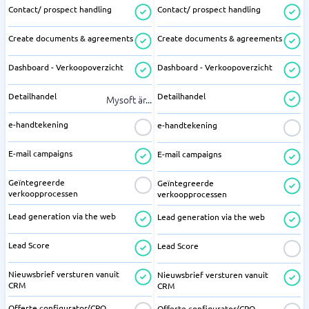
Contact/ prospect handling
Contact/ prospect handling
Create documents & agreements
Create documents & agreements
Dashboard - Verkoopoverzicht
Dashboard - Verkoopoverzicht
Detailhandel
Detailhandel
Mysoft är
...
e-handtekening
e-handtekening
E-mail campaigns
E-mail campaigns
Geïntegreerde
Geïntegreerde
verkoopprocessen
verkoopprocessen
Lead generation via the web
Lead generation via the web
Lead Score
Lead Score
Nieuwsbrief versturen vanuit
Nieuwsbrief versturen vanuit
CRM
CRM
Offerte configurator/CPQ
Offerte configurator/CPQ