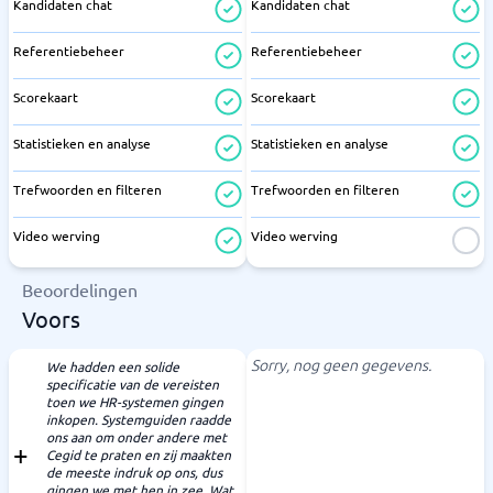
Kandidaten chat
Kandidaten chat
Referentiebeheer
Referentiebeheer
Scorekaart
Scorekaart
Statistieken en analyse
Statistieken en analyse
Trefwoorden en filteren
Trefwoorden en filteren
Video werving
Video werving
Beoordelingen
Voors
Sorry, nog geen gegevens.
We hadden een solide
specificatie van de vereisten
toen we HR-systemen gingen
inkopen. Systemguiden raadde
ons aan om onder andere met
Cegid te praten en zij maakten
de meeste indruk op ons, dus
gingen we met hen in zee. Wat