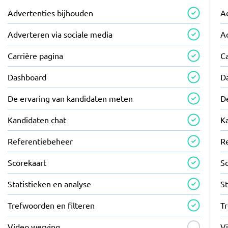
Advertenties bijhouden
A
Adverteren via sociale media
A
Carrière pagina
Ca
Dashboard
D
De ervaring van kandidaten meten
D
Kandidaten chat
K
Referentiebeheer
R
Scorekaart
S
Statistieken en analyse
St
Trefwoorden en filteren
T
Video werving
V