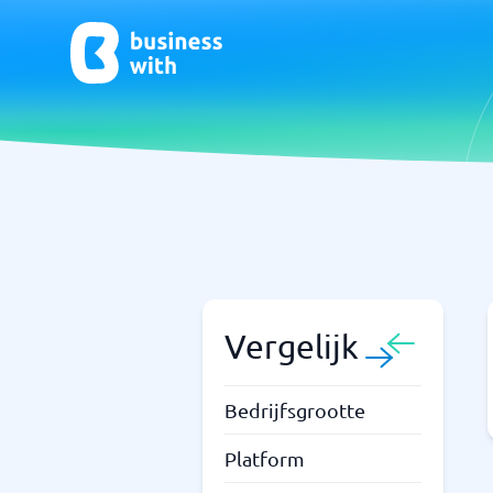
CRM- en verkoopondersteuning
ERP
CRM
Systeem 
Boekhou
ERP
Vergelijk
Niet zeker welk systeem?
Bedrijfsgrootte
Sta
Systeemgids vindt de juiste binnen enkele minuten.
Platform