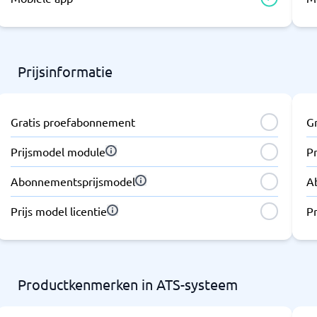
Prijsinformatie
Gratis proefabonnement
G
Prijsmodel module
P
Abonnementsprijsmodel
A
Prijs model licentie
Pr
Productkenmerken in ATS-systeem