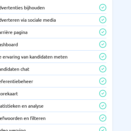
dvertenties bijhouden
dverteren via sociale media
rrière pagina
ashboard
e ervaring van kandidaten meten
andidaten chat
eferentiebeheer
corekaart
atistieken en analyse
refwoorden en filteren
ideo werving