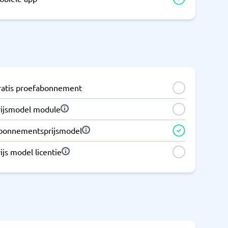
ratis proefabonnement
rijsmodel module
bonnementsprijsmodel
ijs model licentie