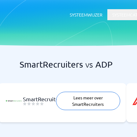
SYSTEEMWIJZER
SYSTEEMCA
SmartRecruiters
vs
ADP
HR & Talent
voor documentbeheer
HR-systeem
dsoftware
ATS-systeem
LMS
Lees meer over
SmartRecruiters
SmartRecruiters
rtgids