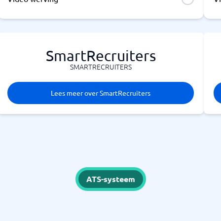
SmartRecruiters
SMARTRECRUITERS
Lees meer over SmartRecruiters
ATS-systeem