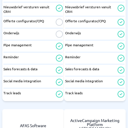
Nieuwsbrief versturen vanuit
Nieuwsbrief versturen vanuit
CRM
CRM
Offerte configurator/CPQ
Offerte configurator/CPQ
Onderwijs
Onderwijs
Pipe management
Pipe management
Reminder
Reminder
Sales forecasts & data
Sales forecasts & data
Social media integration
Social media integration
Track leads
Track leads
ActiveCampaign Marketing
Platform
AFAS Software