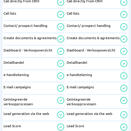
Call directly from CRM
Call directly from CRM
Call lists
Call lists
Contact/ prospect handling
Contact/ prospect handling
Create documents & agreements
Create documents & agreements
Dashboard - Verkoopoverzicht
Dashboard - Verkoopoverzicht
Detailhandel
Detailhandel
e-handtekening
e-handtekening
E-mail campaigns
E-mail campaigns
Geïntegreerde
Geïntegreerde
verkoopprocessen
verkoopprocessen
Lead generation via the web
Lead generation via the web
Lead Score
Lead Score