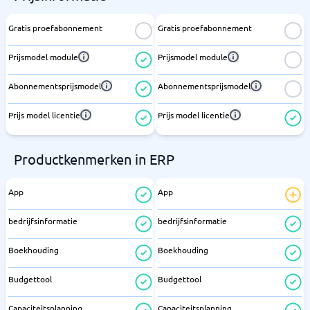
Gratis proefabonnement
Gratis proefabonnement
Prijsmodel module
Prijsmodel module
Abonnementsprijsmodel
Abonnementsprijsmodel
Prijs model licentie
Prijs model licentie
Productkenmerken in ERP
App
App
bedrijfsinformatie
bedrijfsinformatie
Boekhouding
Boekhouding
Budgettool
Budgettool
Capaciteitsplanning
Capaciteitsplanning