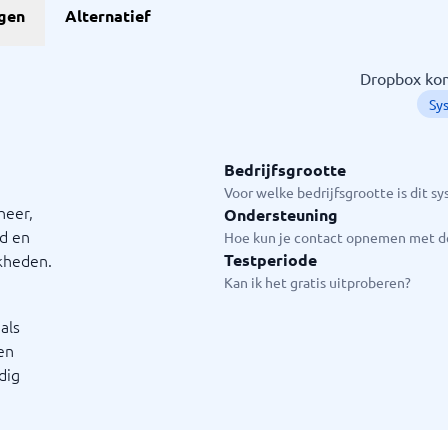
ngen
Alternatief
Dropbox kom
Sy
Bedrijfsgrootte
Voor welke bedrijfsgrootte is dit s
heer,
Ondersteuning
nd en
Hoe kun je contact opnemen met de
kheden.
Testperiode
Kan ik het gratis uitproberen?
als
en
dig