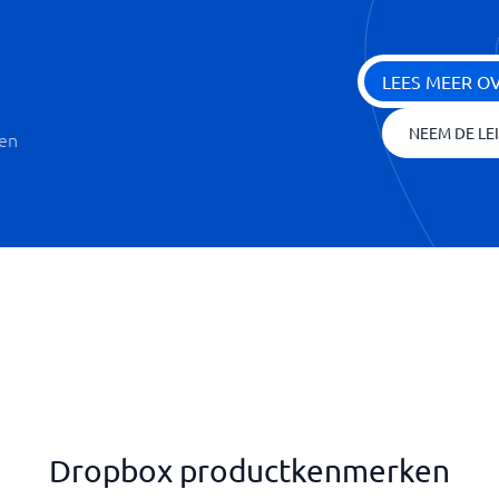
LEES MEER O
NEEM DE LE
ken
Dropbox productkenmerken