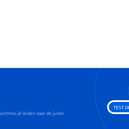
Mededelingen
Real-time beheer
Traceerbare veranderingen
Versiebeheer
TEST D
oritmes je leiden naar de juiste