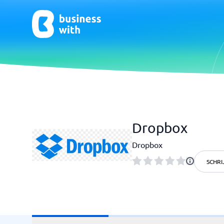
CRM- en verkoopondersteuning
ERP
Dropbox
CRM
Systeem 
Boekhou
Dropbox
ERP
SCHRI
Niet zeker welk systeem?
Sta
Systeemgids vindt de juiste binnen enkele minuten.