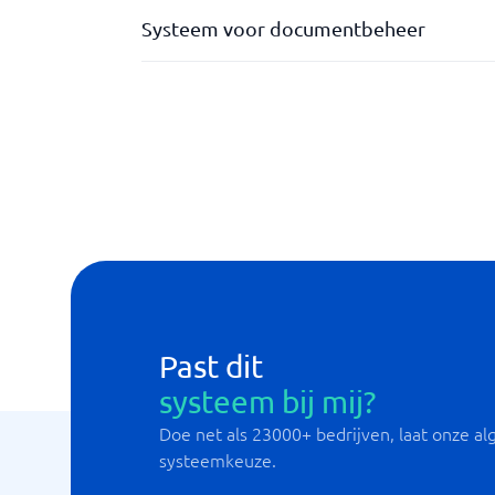
Systeem voor documentbeheer
Beheer van toestemmingen
elektronisch ondertekenen
Geavanceerde zoekfunctie
Integreerbaar
Past dit
systeem bij mij?
Doe net als 23000+ bedrijven, laat onze alg
systeemkeuze.