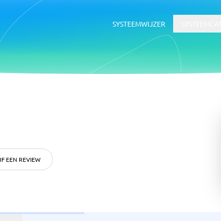
SYSTEEMWIJZER
SYSTEEMCA
HR & Talent
voor documentbeheer
HR-systeem
dsoftware
ATS-systeem
LMS
JF EEN REVIEW
rtgids