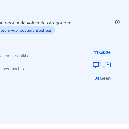
t voor in de volgende categorieën
steem voor documentbeheer
11-500+
ysteem geschikt?
 leverancier?
Ja
Geen