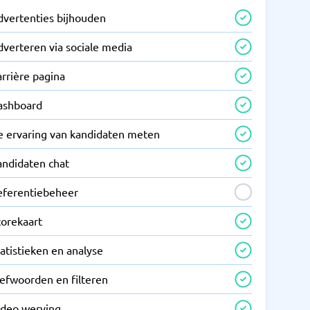
dvertenties bijhouden
dverteren via sociale media
rrière pagina
ashboard
e ervaring van kandidaten meten
andidaten chat
eferentiebeheer
corekaart
atistieken en analyse
refwoorden en filteren
ideo werving