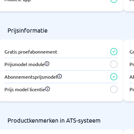
Prijsinformatie
Gratis proefabonnement
G
Prijsmodel module
P
Abonnementsprijsmodel
A
Prijs model licentie
Pr
Productkenmerken in ATS-systeem