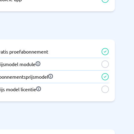
ratis proefabonnement
rijsmodel module
bonnementsprijsmodel
ijs model licentie