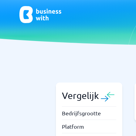
CRM- en verkoopondersteuning
ERP
CRM
Systeem 
Boekhou
ERP
Vergelijk
Niet zeker welk systeem?
Bedrijfsgrootte
Sta
Systeemgids vindt de juiste binnen enkele minuten.
Platform