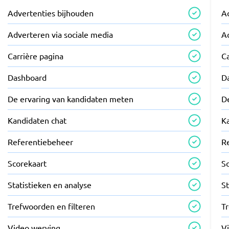
Advertenties bijhouden
A
Adverteren via sociale media
A
Carrière pagina
Ca
Dashboard
D
De ervaring van kandidaten meten
D
Kandidaten chat
K
Referentiebeheer
R
Scorekaart
S
Statistieken en analyse
St
Trefwoorden en filteren
T
Video werving
V