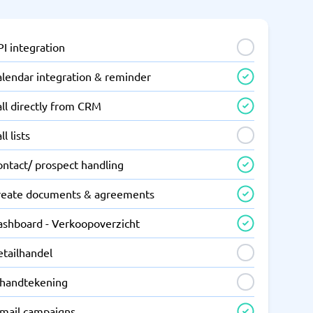
I integration
alendar integration & reminder
ll directly from CRM
ll lists
ontact/ prospect handling
reate documents & agreements
ashboard - Verkoopoverzicht
etailhandel
-handtekening
-mail campaigns