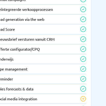
eïntegreerde verkoopprocessen
ead generation via the web
ead Score
ieuwsbrief versturen vanuit CRM
fferte configurator/CPQ
nderwijs
ipe management
eminder
les forecasts & data
cial media integration