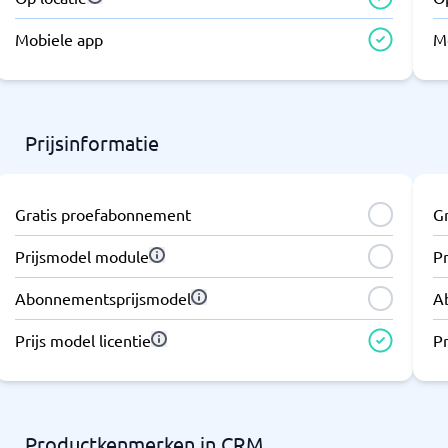
Mobiele app
M
Prijsinformatie
Gratis proefabonnement
G
Prijsmodel module
P
Abonnementsprijsmodel
A
Prijs model licentie
Pr
Productkenmerken in CRM