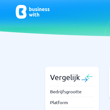
CRM- en verkoopondersteuning
ERP
CRM
Systeem 
Boekhou
ERP
Vergelijk
Niet zeker welk systeem?
Bedrijfsgrootte
Sta
Systeemgids vindt de juiste binnen enkele minuten.
Platform