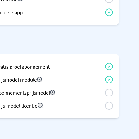
obiele app
ratis proefabonnement
rijsmodel module
bonnementsprijsmodel
ijs model licentie