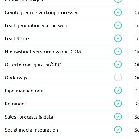
Geïntegreerde verkoopprocessen
G
Lead generation via the web
L
Lead Score
L
Nieuwsbrief versturen vanuit CRM
N
Offerte configurator/CPQ
O
Onderwijs
O
Pipe management
P
Reminder
R
Sales forecasts & data
Sa
Social media integration
So