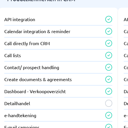
API integration
AP
Calendar integration & reminder
C
Call directly from CRM
Ca
Call lists
Ca
Contact/ prospect handling
C
Create documents & agreements
C
Dashboard - Verkoopoverzicht
D
Detailhandel
D
e-handtekening
e
E-mail campaigns
E